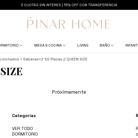
3 CUOTAS SIN INTERES | 15% OFF CON TRANSFERENCIA
ORMITORIO
MESA & COCINA
LIVING
BAÑO
INFANT
Acolchados + Sábanas
>
2 1/2 Plazas // QUEEN SIZE
 SIZE
Próximamente
Categorías
VER TODO
R
DORMITORIO
d