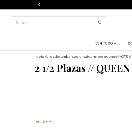
VER TODO
D
Inicio
>
breadcrumbs.acolchados-y-edredones1
>
KITS 
2 1/2 Plazas // QUEEN