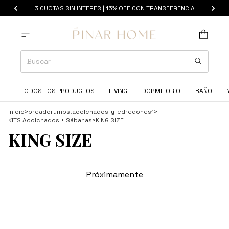
3 CUOTAS SIN INTERES | 15% OFF CON TRANSFERENCIA
TODOS LOS PRODUCTOS
LIVING
DORMITORIO
BAÑO
Inicio
>
breadcrumbs.acolchados-y-edredones1
>
KITS Acolchados + Sábanas
>
KING SIZE
KING SIZE
Próximamente