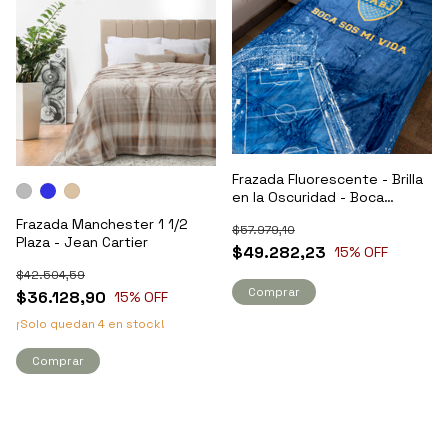
Frazada Fluorescente - Brilla
en la Oscuridad - Boca
Juniors - City Blanco
Frazada Manchester 1 1/2
$57.979,10
Plaza - Jean Cartier
$49.282,23
15
% OFF
$42.504,59
$36.128,90
15
% OFF
¡Solo quedan
4
en stock!
Comprar