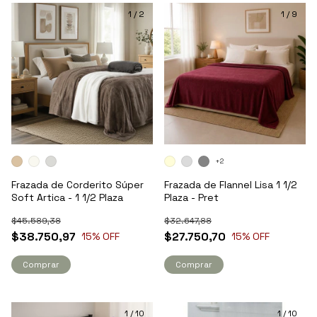
1
/
2
1
/
9
+2
Frazada de Corderito Súper
Frazada de Flannel Lisa 1 1/2
Soft Artica - 1 1/2 Plaza
Plaza - Pret
$45.589,38
$32.647,88
$38.750,97
$27.750,70
15
% OFF
15
% OFF
Comprar
Comprar
1
/
10
1
/
10