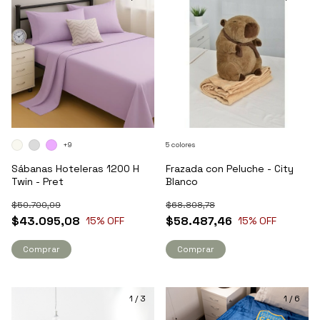
+9
5 colores
Sábanas Hoteleras 1200 H
Frazada con Peluche - City
Twin - Pret
Blanco
$50.700,09
$68.808,78
$43.095,08
$58.487,46
15
% OFF
15
% OFF
Comprar
Comprar
1
/
3
1
/
6