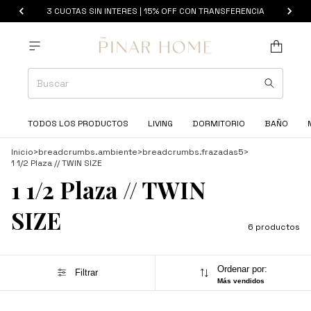
3 CUOTAS SIN INTERES | 15% OFF CON TRANSFERENCIA
TODOS LOS PRODUCTOS
LIVING
DORMITORIO
BAÑO
Inicio
>
breadcrumbs.ambiente
>
breadcrumbs.frazadas5
>
1 1/2 Plaza // TWIN SIZE
1 1/2 Plaza // TWIN
SIZE
6 productos
Ordenar por:
Filtrar
Más vendidos