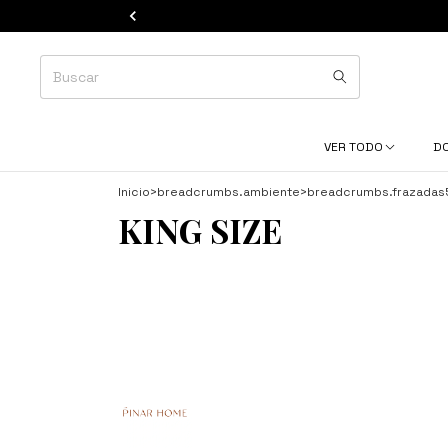
VER TODO
D
Inicio
>
breadcrumbs.ambiente
>
breadcrumbs.frazadas
KING SIZE