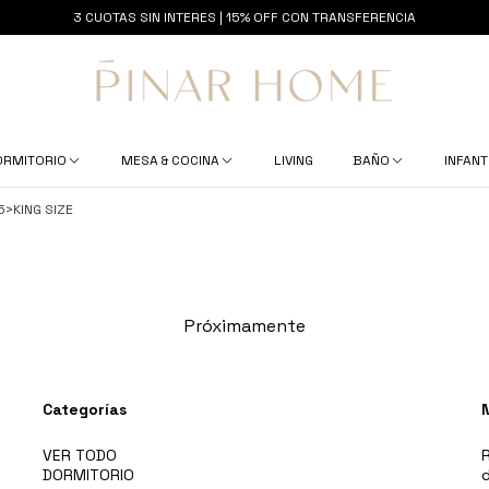
3 CUOTAS SIN INTERES | 15% OFF CON TRANSFERENCIA
ORMITORIO
MESA & COCINA
LIVING
BAÑO
INFANT
5
>
KING SIZE
Próximamente
Categorías
VER TODO
R
DORMITORIO
d