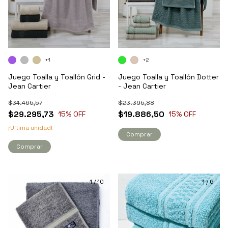
+1
+2
Juego Toalla y Toallón Grid -
Juego Toalla y Toallón Dotter
Jean Cartier
- Jean Cartier
$34.465,57
$23.395,88
$29.295,73
$19.886,50
15
% OFF
15
% OFF
¡Última unidad!
Comprar
Comprar
1
/
10
1
/
6