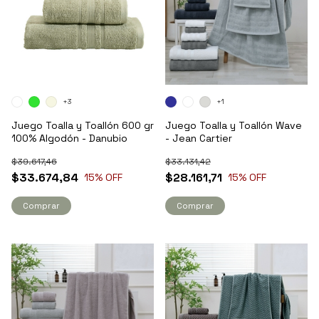
+3
+1
Juego Toalla y Toallón 600 gr
Juego Toalla y Toallón Wave
100% Algodón - Danubio
- Jean Cartier
$39.617,46
$33.131,42
$33.674,84
$28.161,71
15
% OFF
15
% OFF
Comprar
Comprar