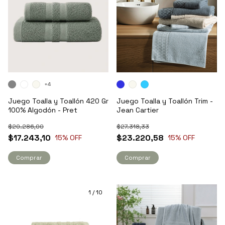
+4
Juego Toalla y Toallón 420 Gr
Juego Toalla y Toallón Trim -
100% Algodón - Pret
Jean Cartier
$20.286,00
$27.318,33
$17.243,10
$23.220,58
15
% OFF
15
% OFF
Comprar
Comprar
1
/
10