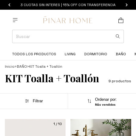
3 CUOTAS SIN INTERES | 15% OFF CON TRANSFERENCIA
TODOS LOS PRODUCTOS
LIVING
DORMITORIO
BAÑO
Inicio
>
BAÑO
>
KIT Toalla + Toallón
KIT Toalla + Toallón
9 productos
Ordenar por:
Filtrar
Más vendidos
1
/
10