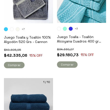
+3
+7
Juego Toalla - Toallón
Juego Toalla y Toallón 100%
Alcoyana Cuadros 400 gr
Algodón 520 Grs - Cannon
100% Algodón
$34.330,27
$49.805,95
$29.180,73
15
% OFF
$42.335,06
15
% OFF
Comprar
Comprar
1
/
10