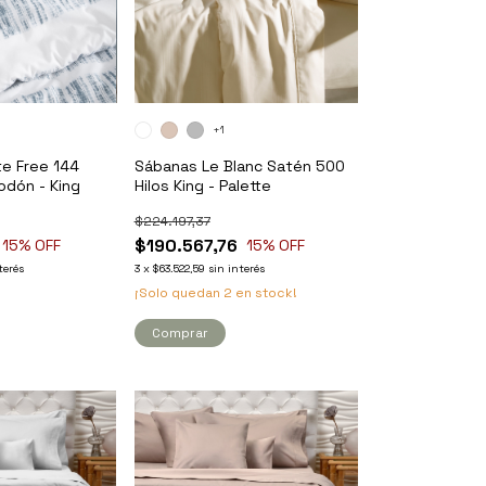
+1
te Free 144
Sábanas Le Blanc Satén 500
odón - King
Hilos King - Palette
$224.197,37
$190.567,76
15
% OFF
15
% OFF
terés
3
x
$63.522,59
sin interés
¡Solo quedan
2
en stock!
Comprar