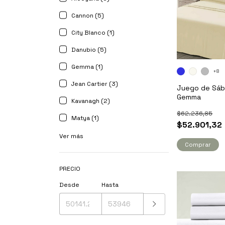
Cannon (5)
City Blanco (1)
Danubio (5)
Gemma (1)
+8
Jean Cartier (3)
Juego de Sába
Gemma
Kavanagh (2)
$62.236,85
Matya (1)
$52.901,32
Ver más
Comprar
PRECIO
Desde
Hasta