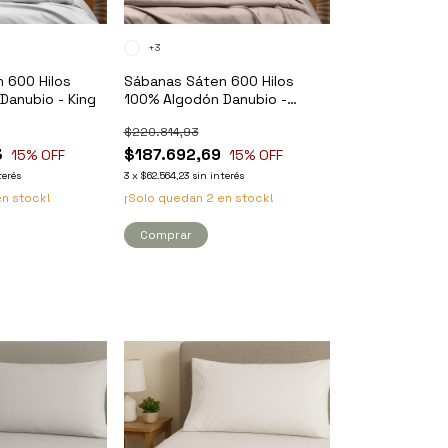
+3
 600 Hilos
Sábanas Sáten 600 Hilos
Danubio - King
100% Algodón Danubio -
Queen
$220.814,93
3
$187.692,69
15
% OFF
15
% OFF
terés
3
x
$62.564,23
sin interés
n stock!
¡Solo quedan
2
en stock!
Comprar