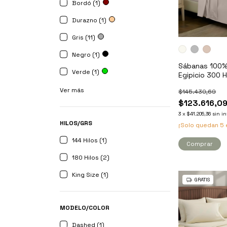
Bordó (1)
Durazno (1)
Gris (11)
Negro (1)
Sábanas 100%
Verde (1)
Egipicio 300 Hi
1/2 - Kavanag
Ver más
$145.430,69
$123.616,0
3
x
$41.205,36
sin in
HILOS/GRS
¡Solo quedan
5
144 Hilos (1)
Comprar
180 Hilos (2)
King Size (1)
GRATIS
MODELO/COLOR
Dashed (1)