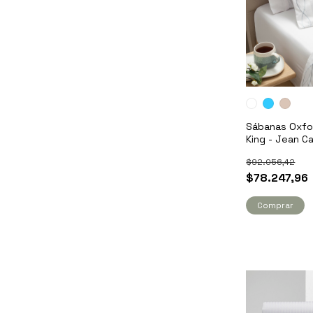
Sábanas Oxfo
King - Jean Ca
$92.056,42
$78.247,96
Comprar