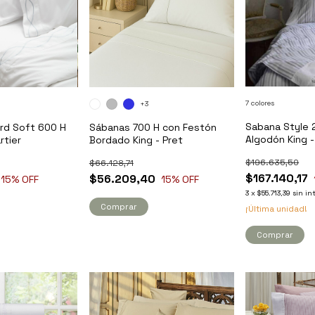
7 colores
+3
Sabana Style 
rd Soft 600 H
Sábanas 700 H con Festón
Algodón King 
rtier
Bordado King - Pret
$196.635,50
$66.128,71
$167.140,17
$56.209,40
15
% OFF
15
% OFF
3
x
$55.713,39
sin in
Comprar
¡Última unidad!
Comprar