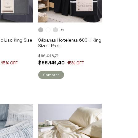
+1
c Liso King Size
Sábanas Hoteleras 600 H King
Size - Pret
$66.048,71
$56.141,40
15
% OFF
15
% OFF
Comprar