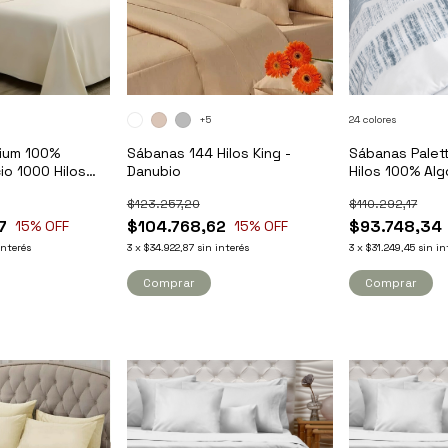
+5
24 colores
ium 100%
Sábanas 144 Hilos King -
Sábanas Palet
io 1000 Hilos
Danubio
Hilos 100% Alg
gh
$123.257,20
$110.292,17
7
$104.768,62
$93.748,34
15
% OFF
15
% OFF
interés
3
x
$34.922,87
sin interés
3
x
$31.249,45
sin in
Comprar
Comprar