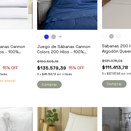
+1
Sábanas 200 H
anas Cannon
Juego de Sábanas Cannon
Algodón Queen
los - 100%
Colors 200 Hilos - 100%
een
Algodón - Full
$131.075,04
$159.505,16
$111.413,78
7
$135.579,39
15
% OFF
15
% OFF
3
x
$37.137,93
sin int
nterés
3
x
$45.193,13
sin interés
en stock!
Comprar
Comprar