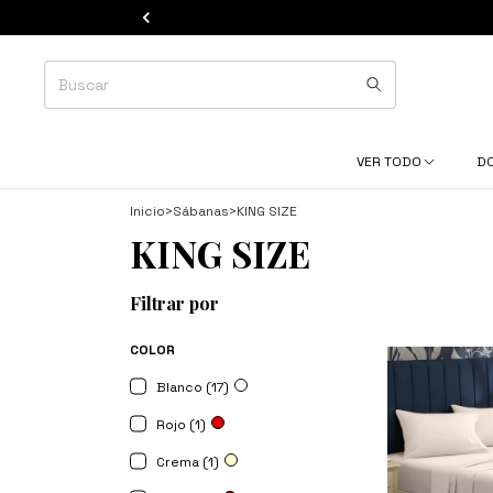
VER TODO
D
Inicio
>
Sábanas
>
KING SIZE
KING SIZE
Filtrar por
COLOR
Blanco (17)
Rojo (1)
Crema (1)