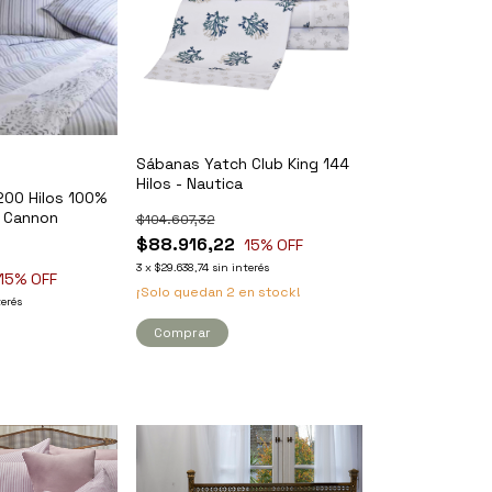
Sábanas Yatch Club King 144
Hilos - Nautica
200 Hilos 100%
- Cannon
$104.607,32
$88.916,22
15
% OFF
3
x
$29.638,74
sin interés
15
% OFF
¡Solo quedan
2
en stock!
terés
Comprar