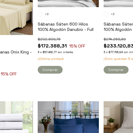
+3
+3
Sábanas Sáten 600 Hilos
Sábanas Sáten
100% Algodón Danubio - Full
100% Algodón 
$202.809,78
$274.259,80
$172.388,31
$233.120,8
15
% OFF
nas Onix King -
3
x
$57.462,77
sin interés
3
x
$77.706,94
sin in
¡Última unidad!
¡Solo quedan
5
e
Comprar
Comprar
15
% OFF