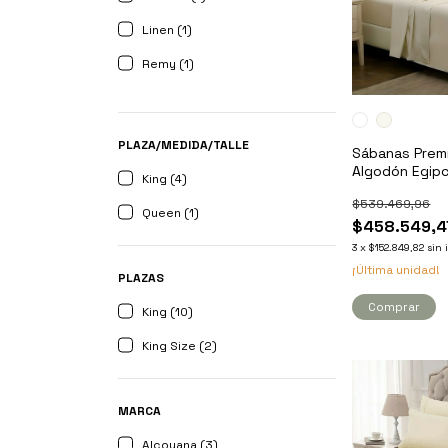
Linen (1)
Remy (1)
PLAZA/MEDIDA/TALLE
Sábanas Prem
Algodón Egipc
King (4)
King - Kavana
$539.469,96
Queen (1)
$458.549,4
3
x
$152.849,82
sin 
¡Última unidad!
PLAZAS
Comprar
King (10)
King Size (2)
MARCA
Alcoyana (3)