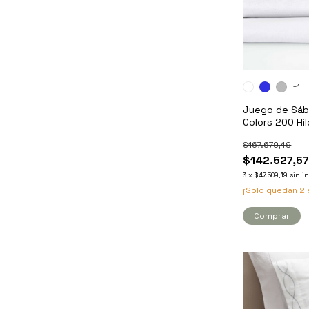
+1
Juego de Sáb
Colors 200 Hi
Algodón - Qu
$167.679,49
$142.527,5
3
x
$47.509,19
sin i
¡Solo quedan
2
Comprar