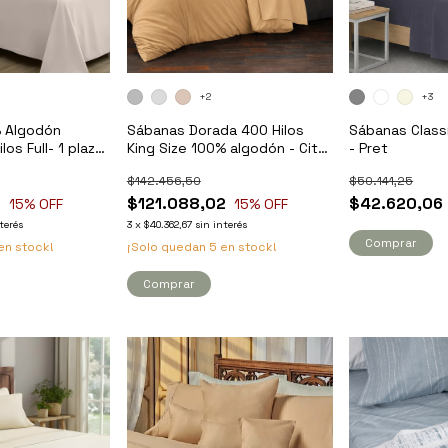
+2
+3
 Algodón
Sábanas Dorada 400 Hilos
Sábanas Classi
los Full- 1 plaza
King Size 100% algodón - City
- Pret
h
Blanco
$142.456,50
$50.141,25
9
$121.088,02
$42.620,06
15
% OFF
15
% OFF
terés
3
x
$40.362,67
sin interés
Comprar
en stock!
¡Solo quedan
5
en stock!
Comprar