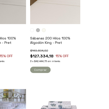
ilos 100%
Sábanas 200 Hilos 100%
 - Pret
Algodón King - Pret
$149.804,92
$127.334,18
15
% OFF
15
% OFF
erés
3
x
$42.444,73
sin interés
Comprar