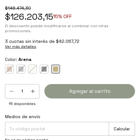
$148.474,30
$126.203,15
15
% OFF
El descuento puede modificarse al combinar con otras
promociones.
3
cuotas sin interés de
$42.067,72
Ver más detalles
Color:
Arena
15
disponibles
Medios de envío
Entregas para el CP:
Cambiar CP
Calcular
No sé mi código postal