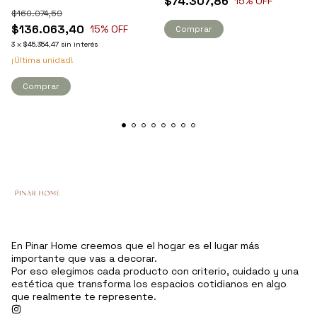
$74.307,86
15
% OFF
$160.074,59
$136.063,40
15
% OFF
Comprar
3
x
$45.354,47
sin interés
¡Última unidad!
Comprar
En Pinar Home creemos que el hogar es el lugar más
importante que vas a decorar.
Por eso elegimos cada producto con criterio, cuidado y una
estética que transforma los espacios cotidianos en algo
que realmente te represente.