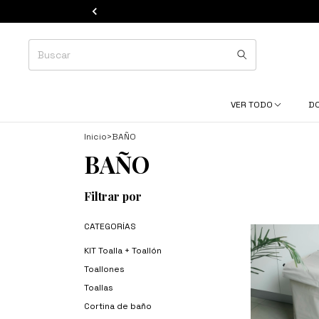
VER TODO
D
Inicio
>
BAÑO
BAÑO
Filtrar por
CATEGORÍAS
KIT Toalla + Toallón
Toallones
Toallas
Cortina de baño