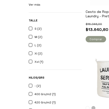
Ver más
Cesto de Rop
Laundry - Pre
TALLE
$16.048,00
S (2)
$13.640,80
M (2)
Comprar
L (2)
Xl (2)
Xxl (1)
HILOS/GRS
- (2)
400 Grs/m2 (1)
420 Grs/m2 (1)