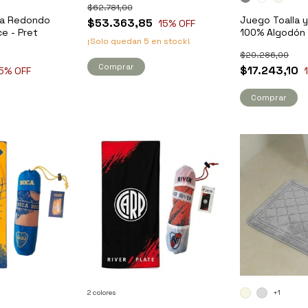
$62.781,00
pa Redondo
Juego Toalla y
$53.363,85
15
% OFF
ce - Pret
100% Algodón 
¡Solo quedan
5
en stock!
$20.286,00
Comprar
$17.243,10
5
% OFF
Comprar
2 colores
+1