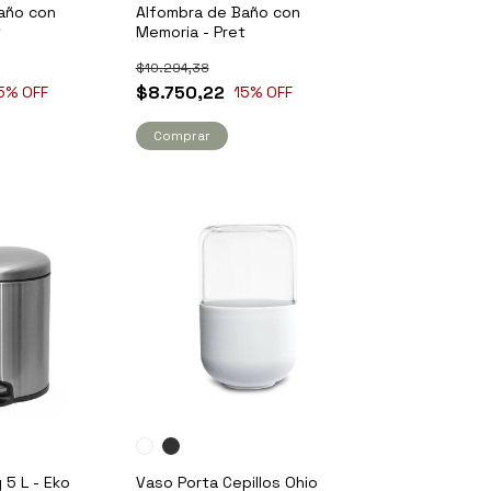
año con
Alfombra de Baño con
t
Memoria - Pret
$10.294,38
$8.750,22
5
% OFF
15
% OFF
Comprar
5 L - Eko
Vaso Porta Cepillos Ohio