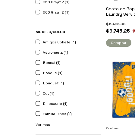
550 Grs/m2 (1)
Cesto de Ro
600 Grs/m2 (1)
Laundry Servi
$11.465,00
$9.745,25
1
MODELO/COLOR
Amigos Cohete (1)
Comprar
Astronauta (1)
Bonsai (1)
Bosque (1)
Bouquet (1)
Cut (1)
Dinosaurio (1)
Familia Dinos (1)
Ver más
2 colores