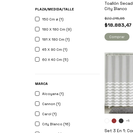
Toallón Secad
City Blanco
PLAZA/MEDIDA/TALLE
$22.215,85
150 Cm ø (1)
$18.883,47
180 X 180 Cm (9)
Comprar
181 X 180 Cm (1)
45 X 90 Cm (1)
60 X 40 Cm (5)
MARCA
Alcoyana (1)
Cannon (1)
Carol (1)
+5
City Blanco (16)
Set 3 En 1: C