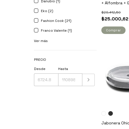
Danubio (1)
+ Alfombra + 
Eko (2)
$29.412,50
$25.000,62
Fashion Cook (21)
Comprar
Franco Valente (1)
Ver más
PRECIO
Desde
Hasta
Jabonera Ohi