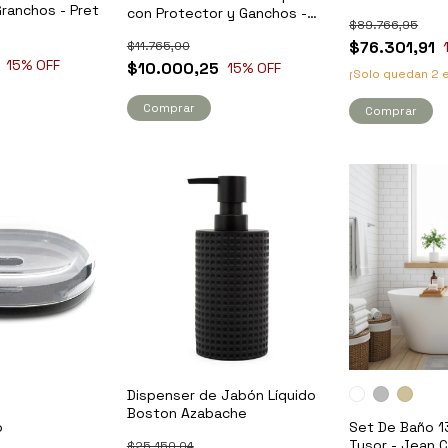
Granchos - Pret
con Protector y Ganchos -
$89.766,95
Pret
$76.301,91
$11.765,00
15
% OFF
$10.000,25
15
% OFF
¡Solo quedan
2
e
Comprar
Comprar
Dispenser de Jabón Líquido
Boston Azabache
o
Set De Baño 13
Tusor - Jean C
$25.150,04