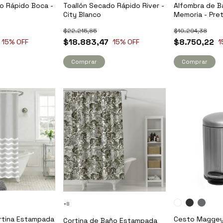
o Rápido Boca -
Toallón Secado Rápido River -
Alfombra de B
City Blanco
Memoria - Pre
$22.215,85
$10.294,38
$18.883,47
$8.750,22
15
% OFF
15
% OFF
1
Comprar
Comprar
+8
ortina Estampada
Cesto Maggey 
Cortina de Baño Estampada