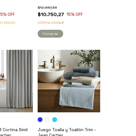
$12.647,38
$10.750,27
15
% OFF
15
% OFF
n stock!
¡Última unidad!
Comprar
 Cortina Simil
Juego Toalla y Toallón Trim -
artier
Jean Cartier