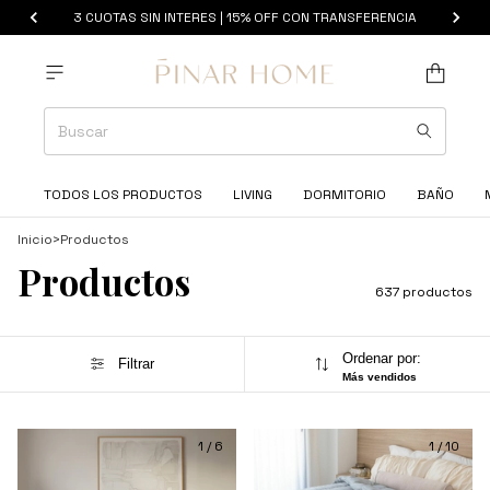
ENVIOS GRATIS EN CABA EN COMPRAS + $100.000
TODOS LOS PRODUCTOS
LIVING
DORMITORIO
BAÑO
Inicio
>
Productos
Productos
637 productos
Ordenar por:
Filtrar
Más vendidos
1
/
6
1
/
10