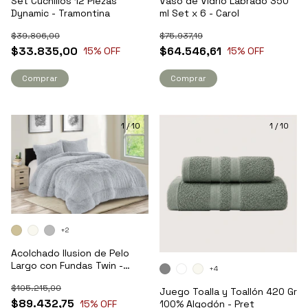
Set Cuchillos 12 Piezas
Vaso de Vidrio Labrado 350
Dynamic - Tramontina
ml Set x 6 - Carol
$39.806,00
$75.937,19
$33.835,00
$64.546,61
15
% OFF
15
% OFF
1
/
10
1
/
10
+2
Acolchado Ilusion de Pelo
Largo con Fundas Twin -
+4
Kavanagh
$105.215,00
Juego Toalla y Toallón 420 Gr
$89.432,75
100% Algodón - Pret
15
% OFF