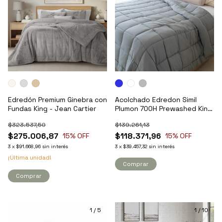
Edredón Premium Ginebra con
Acolchado Edredon Simil
Fundas King - Jean Cartier
Plumon 700H Prewashed King
- Pret
$323.537,50
$139.261,13
$275.006,87
$118.371,96
15
% OFF
15
% OFF
3
x
$91.668,96
sin interés
3
x
$39.457,32
sin interés
¡Última unidad!
Comprar
Comprar
1
/
5
1
/
10