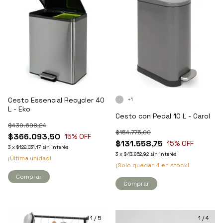
Cesto Essencial Recycler 40
+1
L - Eko
Cesto con Pedal 10 L - Carol
$430.698,24
$154.775,00
$366.093,50
15
% OFF
$131.558,75
15
% OFF
3
x
$122.031,17
sin interés
3
x
$43.852,92
sin interés
¡Última unidad!
¡Solo quedan
4
en stock!
Comprar
1
/
5
1
/
4