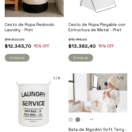
Cesto de Ropa Redondo
Cesto de Ropa Plegable con
Laundry - Pret
Estructura de Metal - Pret
$14.522,00
$15.744,00
$12.343,70
$13.382,40
15
% OFF
15
% OFF
Comprar
Comprar
1
/
6
1
/
6
+1
Bata de Algodón Soft Terry -