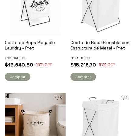
Cesto de Ropa Plegable
Cesto de Ropa Plegable con
Laundry - Pret
Estructura de Metal - Pret
$16.048,00
$17.902,00
$13.640,80
$15.216,70
15
% OFF
15
% OFF
Comprar
Comprar
1
/
3
1
/
4