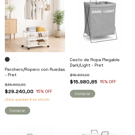
Cesto de Ropa Plegable
Dark/Light - Pret
Perchero/Ropero con Ruedas
- Pret
$18.801,00
$15.980,85
15
% OFF
$34.400,00
$29.240,00
15
% OFF
Comprar
¡Solo quedan
4
en stock!
Comprar