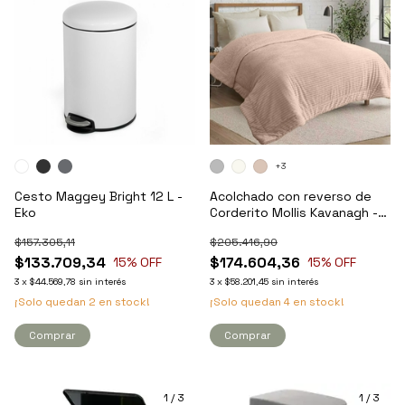
+3
Cesto Maggey Bright 12 L -
Acolchado con reverso de
Eko
Corderito Mollis Kavanagh -
King
$157.305,11
$205.416,90
$133.709,34
$174.604,36
15
% OFF
15
% OFF
3
x
$44.569,78
sin interés
3
x
$58.201,45
sin interés
¡Solo quedan
2
en stock!
¡Solo quedan
4
en stock!
Comprar
Comprar
1
/
3
1
/
3