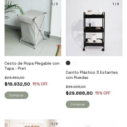
1
/
3
1
/
8
Cesto de Ropa Plegable con
Tapa - Pret
Carrito Plástico 3 Estantes
con Ruedas
$23.450,00
$19.932,50
15
% OFF
$34.928,00
$29.688,80
15
% OFF
Comprar
Comprar
1
/
5