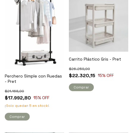
Carrito Plástico Gris - Pret
$26.259,00
$22.320,15
15
% OFF
Perchero Simple con Ruedas
- Pret
Comprar
$21.168,00
$17.992,80
15
% OFF
¡Solo quedan
5
en stock!
Comprar