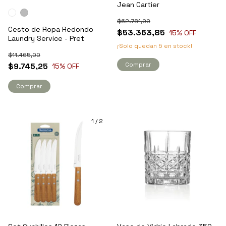
Jean Cartier
$62.781,00
Cesto de Ropa Redondo
$53.363,85
15
% OFF
Laundry Service - Pret
¡Solo quedan
5
en stock!
$11.465,00
Comprar
$9.745,25
15
% OFF
Comprar
1
/
2