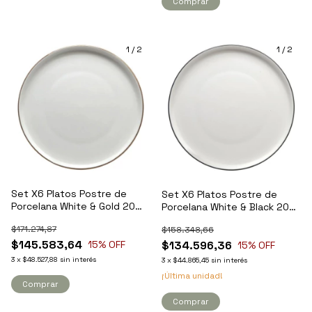
Comprar
1
/
2
1
/
2
Set X6 Platos Postre de
Set X6 Platos Postre de
Porcelana White & Gold 20
Porcelana White & Black 20
Cm - Sakura
Cm - Sakura
$171.274,87
$158.348,66
$145.583,64
$134.596,36
15
% OFF
15
% OFF
3
x
$48.527,88
sin interés
3
x
$44.865,45
sin interés
¡Última unidad!
Comprar
Comprar