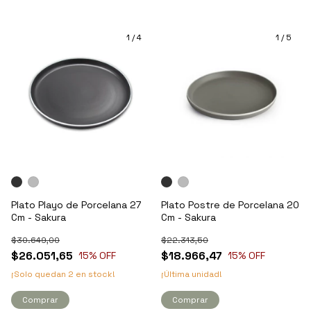
1
/
4
1
/
5
Plato Playo de Porcelana 27
Plato Postre de Porcelana 20
Cm - Sakura
Cm - Sakura
$30.649,00
$22.313,50
$26.051,65
$18.966,47
15
% OFF
15
% OFF
¡Solo quedan
2
en stock!
¡Última unidad!
Comprar
Comprar