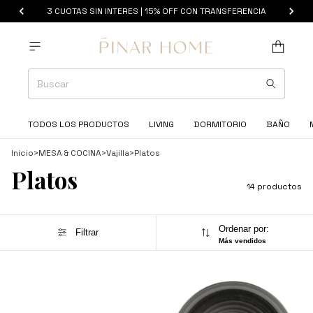
3 CUOTAS SIN INTERES | 15% OFF CON TRANSFERENCIA
TODOS LOS PRODUCTOS
LIVING
DORMITORIO
BAÑO
Inicio
>
MESA & COCINA
>
Vajilla
>
Platos
Platos
14 productos
Ordenar por:
Filtrar
Más vendidos