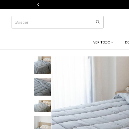
VER TODO
D