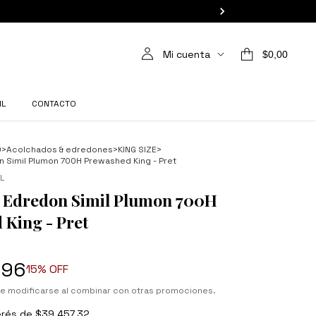
Mi cuenta
$0,00
IL
CONTACTO
O
>
Acolchados & edredones
>
KING SIZE
>
 Simil Plumon 700H Prewashed King - Pret
L
 Edredon Simil Plumon 700H
 King - Pret
,96
15
% OFF
e modificarse al combinar con otras promociones.
erés de
$39.457,32