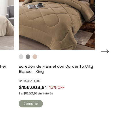
+1
tier
Edredón de Flannel con Corderito City
Acolchado Sno
Blanco - King
$170.376,02
$184.239,90
$144.819,62
$156.603,91
15
% OFF
3
x
$48.273,21
sin int
3
x
$52.201,30
sin interés
Comprar
Comprar