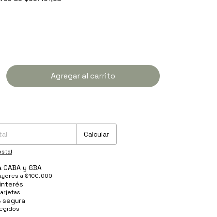
P:
Cambiar CP
Calcular
stal
 a CABA y GBA
yores a $100.000
interés
tarjetas
 segura
tegidos