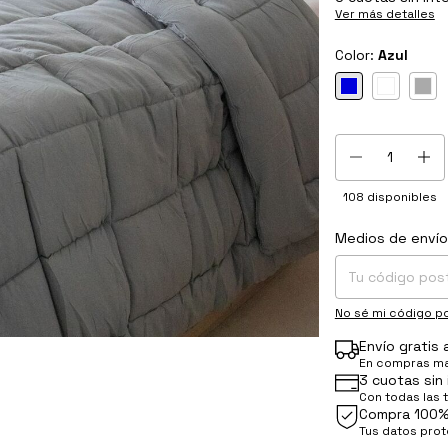
Ver más detalles
Color:
Azul
108
disponibles
Medios de envío
Entregas para el C
No sé mi código po
Envío gratis
En compras ma
3 cuotas sin 
Con todas las 
Compra 100%
Tus datos pro