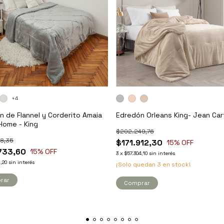
+4
n de Flannel y Corderito Amaia
Edredón Orleans King- Jean Car
Home - King
$202.249,76
8,35
$171.912,30
15
% OFF
733,60
15
% OFF
3
x
$57.304,10
sin interés
1,20
sin interés
¡Solo quedan
3
en stock!
rar
Comprar