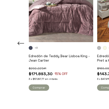
+3
de Corderito
Edredón de Teddy Bear Lisboa King -
Edredó
Jean Cartier
Pret a 
$202.227,41
$169.09
$171.893,30
$143.
15
% OFF
3
x
$57.297,77
sin interés
3
x
$47.91
Comprar
Comp