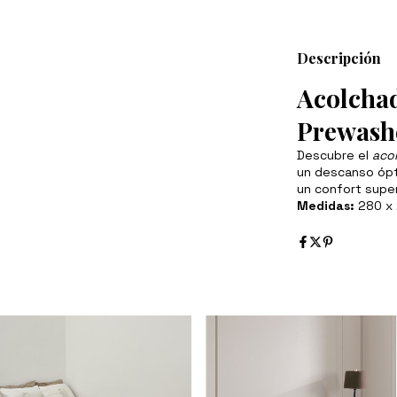
Descripción
Acolchad
Prewashe
Descubre el
aco
un descanso ópti
un confort super
Medidas:
280 x 