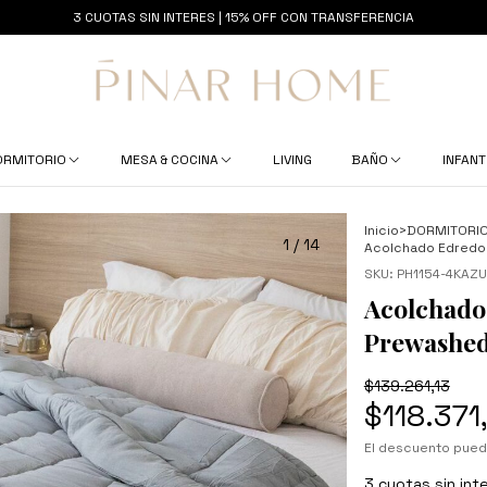
3 CUOTAS SIN INTERES | 15% OFF CON TRANSFERENCIA
ORMITORIO
MESA & COCINA
LIVING
BAÑO
INFANT
Inicio
>
DORMITORI
1
/
14
Acolchado Edredon
SKU:
PH1154-4KAZU
Acolchado
Prewashed
$139.261,13
$118.371
El descuento pued
3
cuotas sin int