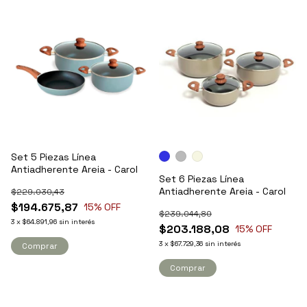
Set 5 Piezas Línea
Antiadherente Areia - Carol
Set 6 Piezas Línea
Antiadherente Areia - Carol
$229.030,43
$194.675,87
15
% OFF
$239.044,80
3
x
$64.891,96
sin interés
$203.188,08
15
% OFF
3
x
$67.729,36
sin interés
Comprar
Comprar