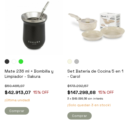
Mate 236 ml + Bombilla y
Set Batería de Cocina 5 en 1
Limpiador - Sakura
- Carol
$50.485,97
$173.292,57
$42.913,07
$147.298,68
15
% OFF
15
% OFF
3
x
$49.099,56
sin interés
¡Última unidad!
¡Solo quedan
3
en stock!
Comprar
Comprar