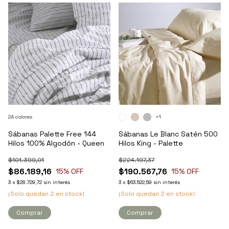
24 colores
+1
Sábanas Palette Free 144
Sábanas Le Blanc Satén 500
Hilos 100% Algodón - Queen
Hilos King - Palette
$101.399,01
$224.197,37
$86.189,16
$190.567,76
15
% OFF
15
% OFF
3
x
$28.729,72
sin interés
3
x
$63.522,59
sin interés
¡Solo quedan
2
en stock!
¡Solo quedan
2
en stock!
Comprar
Comprar