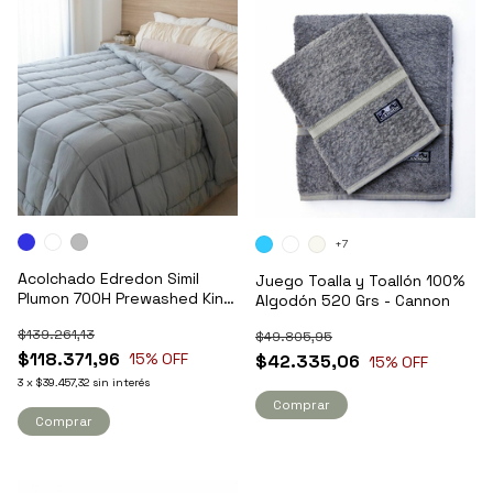
+7
Acolchado Edredon Simil
Juego Toalla y Toallón 100%
Plumon 700H Prewashed King
Algodón 520 Grs - Cannon
- Pret
$139.261,13
$49.805,95
$118.371,96
15
% OFF
$42.335,06
15
% OFF
3
x
$39.457,32
sin interés
Comprar
Comprar