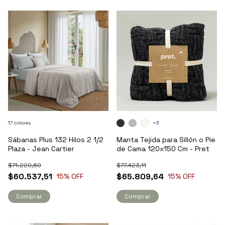
17 colores
+3
Sábanas Plus 132 Hilos 2 1/2
Manta Tejida para Sillón o Pie
Plaza - Jean Cartier
de Cama 120x150 Cm - Pret
$71.220,60
$77.423,11
$60.537,51
$65.809,64
15
% OFF
15
% OFF
Comprar
Comprar