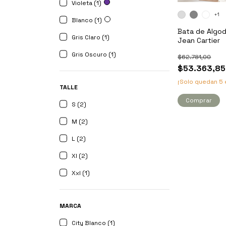
Violeta (1)
+1
Blanco (1)
Bata de Algod
Gris Claro (1)
Jean Cartier
Gris Oscuro (1)
$62.781,00
$53.363,85
¡Solo quedan
5
TALLE
Comprar
S (2)
M (2)
L (2)
Xl (2)
Xxl (1)
MARCA
City Blanco (1)