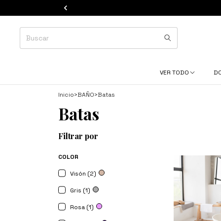
VER TODO
D
Inicio
>
BAÑO
>
Batas
Batas
Filtrar por
COLOR
Visón (2)
Gris (1)
Rosa (1)