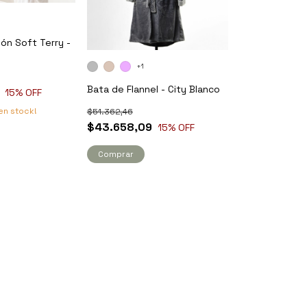
ón Soft Terry -
+1
Bata de Flannel - City Blanco
15
% OFF
en stock!
$51.362,46
$43.658,09
15
% OFF
Comprar