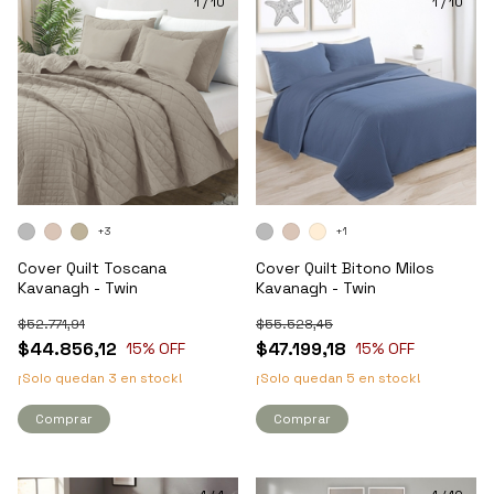
1
/
10
1
/
10
+3
+1
Cover Quilt Toscana
Cover Quilt Bitono Milos
Kavanagh - Twin
Kavanagh - Twin
$52.771,91
$55.528,45
$44.856,12
$47.199,18
15
% OFF
15
% OFF
¡Solo quedan
3
en stock!
¡Solo quedan
5
en stock!
Comprar
Comprar