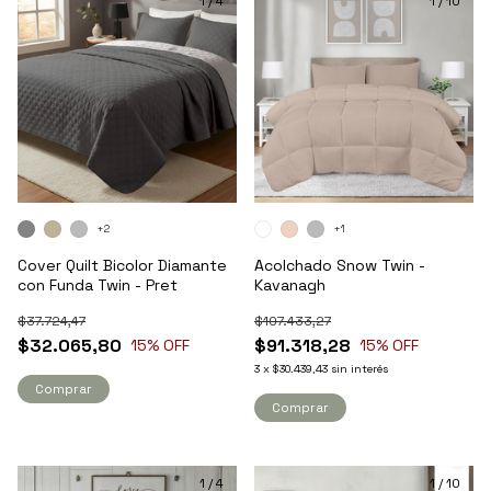
1
/
4
1
/
10
+2
+1
Cover Quilt Bicolor Diamante
Acolchado Snow Twin -
con Funda Twin - Pret
Kavanagh
$37.724,47
$107.433,27
$32.065,80
$91.318,28
15
% OFF
15
% OFF
3
x
$30.439,43
sin interés
Comprar
Comprar
1
/
4
1
/
10