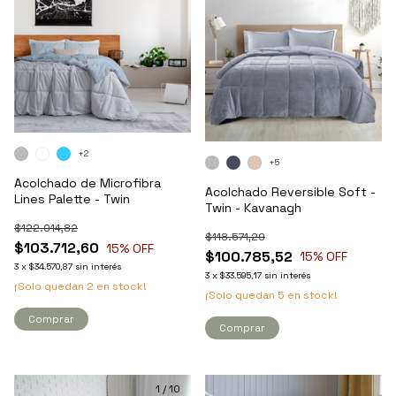
+2
+5
Acolchado de Microfibra
Acolchado Reversible Soft -
Lines Palette - Twin
Twin - Kavanagh
$122.014,82
$118.571,20
$103.712,60
15
% OFF
$100.785,52
15
% OFF
3
x
$34.570,87
sin interés
3
x
$33.595,17
sin interés
¡Solo quedan
2
en stock!
¡Solo quedan
5
en stock!
Comprar
Comprar
1
/
10