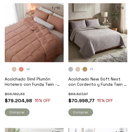
1
/
10
1
/
9
+2
+1
Acolchado Símil Plumón
Acolchado New Soft Nest
Hotelero con Funda Twin -
con Corderito y Funda Twin -
Pret
Pret
$93.182,33
$83.527,97
$79.204,98
$70.998,77
15
% OFF
15
% OFF
Comprar
Comprar