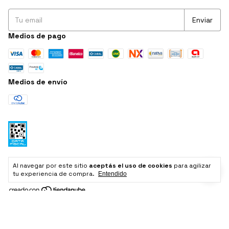
Medios de pago
Medios de envío
Defensa de las y los consumidores. Para reclamos
ingresá acá.
/
Al navegar por este sitio
aceptás el uso de cookies
para agilizar
Botón de arrepentimiento
tu experiencia de compra.
Entendido
Copyright Pinar Home | Blanquería, Bazar y Decoración -
27353681589 - 2026. Todos los derechos reservados.