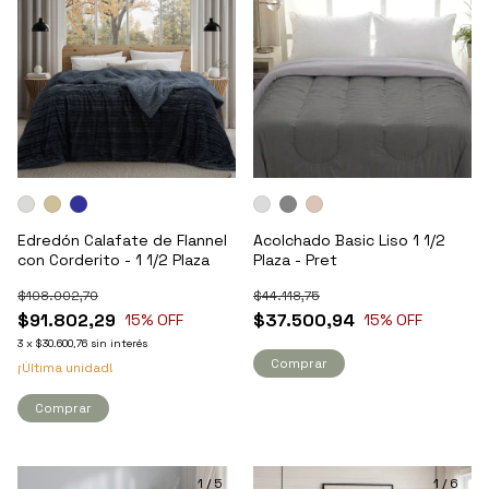
Edredón Calafate de Flannel
Acolchado Basic Liso 1 1/2
con Corderito - 1 1/2 Plaza
Plaza - Pret
$108.002,70
$44.118,75
$91.802,29
$37.500,94
15
% OFF
15
% OFF
3
x
$30.600,76
sin interés
Comprar
¡Última unidad!
Comprar
1
/
5
1
/
6