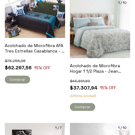
1
/
10
Acolchado de Microfibra AFA
Tres Estrellas Casablanca - 1
1/2 Plaza
$73.255,95
Acolchado de Microfibra
$62.267,56
15
% OFF
Hogar 1 1/2 Plaza - Jean
Cartier
Comprar
$43.891,69
$37.307,94
15
% OFF
¡Última unidad!
Comprar
1
/
7
1
/
10