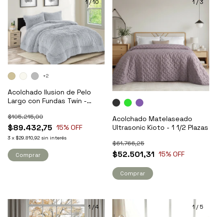
1
/
10
1
/
3
+2
Acolchado Ilusion de Pelo
Largo con Fundas Twin -
Kavanagh
$105.215,00
Acolchado Matelaseado
$89.432,75
Ultrasonic Kioto - 1 1/2 Plazas
15
% OFF
3
x
$29.810,92
sin interés
$61.766,25
$52.501,31
15
% OFF
Comprar
Comprar
1
/
4
1
/
5