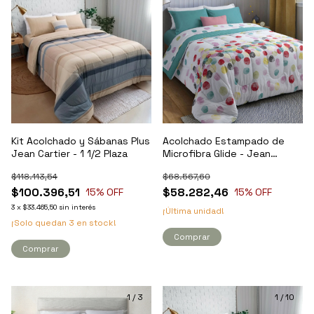
Kit Acolchado y Sábanas Plus
Acolchado Estampado de
Jean Cartier - 1 1/2 Plaza
Microfibra Glide - Jean
Cartier
$118.113,54
$68.567,60
$100.396,51
$58.282,46
15
% OFF
15
% OFF
3
x
$33.465,50
sin interés
¡Última unidad!
¡Solo quedan
3
en stock!
Comprar
Comprar
1
/
3
1
/
10