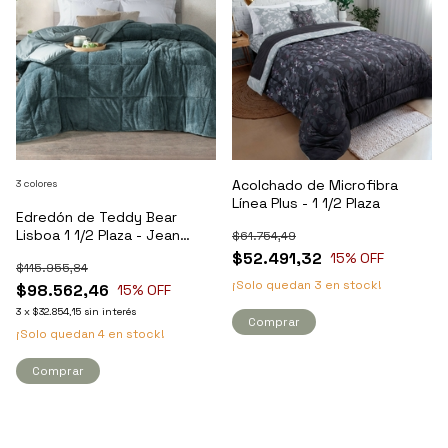
Acolchado de Microfibra
3 colores
Línea Plus - 1 1/2 Plaza
Edredón de Teddy Bear
Lisboa 1 1/2 Plaza - Jean
$61.754,49
Cartier
$52.491,32
15
% OFF
$115.955,84
¡Solo quedan
3
en stock!
$98.562,46
15
% OFF
3
x
$32.854,15
sin interés
Comprar
¡Solo quedan
4
en stock!
Comprar