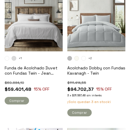
+1
+2
Funda de Acolchado Duvet
Acolchado Dobby con Fundas
con Fundas Twin - Jean
Kavanagh - Twin
Cartier
$69.884,10
$111.414,55
$59.401,48
$94.702,37
15
% OFF
15
% OFF
3
x
$31.567,46
sin interés
Comprar
¡Solo quedan
3
en stock!
Comprar