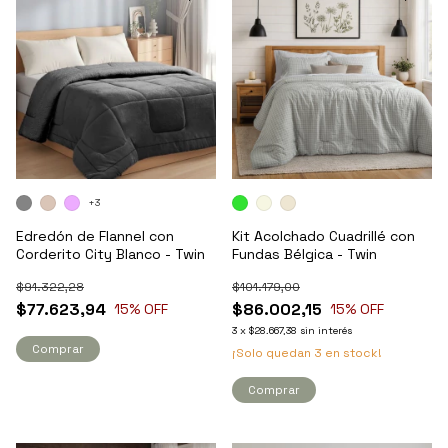
+3
Edredón de Flannel con
Kit Acolchado Cuadrillé con
Corderito City Blanco - Twin
Fundas Bélgica - Twin
$91.322,28
$101.179,00
$77.623,94
$86.002,15
15
% OFF
15
% OFF
3
x
$28.667,38
sin interés
Comprar
¡Solo quedan
3
en stock!
Comprar