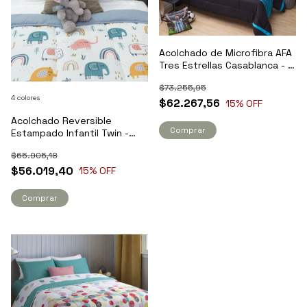
Acolchado de Microfibra AFA
Tres Estrellas Casablanca - 1
1/2 Plaza
$73.255,95
4 colores
$62.267,56
15
% OFF
Acolchado Reversible
Comprar
Estampado Infantil Twin -
Drims
$65.905,18
$56.019,40
15
% OFF
Comprar