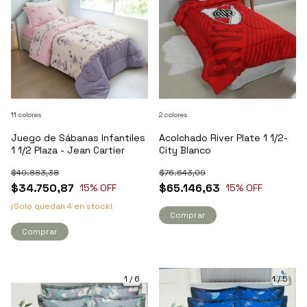
11 colores
2 colores
Juego de Sábanas Infantiles
Acolchado River Plate 1 1/2-
1 1/2 Plaza - Jean Cartier
City Blanco
$40.883,38
$76.643,09
$34.750,87
$65.146,63
15
% OFF
15
% OFF
¡Solo quedan
4
en stock!
Comprar
Comprar
1
/
6
1
/
5