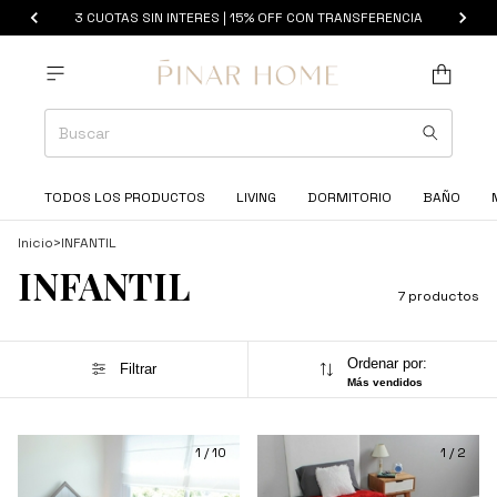
3 CUOTAS SIN INTERES | 15% OFF CON TRANSFERENCIA
TODOS LOS PRODUCTOS
LIVING
DORMITORIO
BAÑO
Inicio
>
INFANTIL
INFANTIL
7 productos
Ordenar por:
Filtrar
Más vendidos
1
/
10
1
/
2