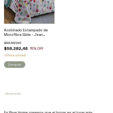
Acolchado Estampado de
Microfibra Glide - Jean
Cartier
$68.567,60
$58.282,46
15
% OFF
¡Última unidad!
Comprar
En Pinar Home creemos que el hogar es el lugar más