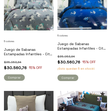
5 colores
5 colores
Juego de Sabanas
Estampadas Infantiles - City
Juego de Sabanas
Blanco
Estampadas Infantiles - City
$35.953,84
Blanco
$30.560,76
15
% OFF
$35.953,84
$30.560,76
15
% OFF
¡Solo quedan
5
en stock!
Comprar
Comprar
1
/
10