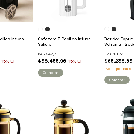
illos Infusa -
Cafetera 3 Pocillos Infusa -
Batidor Espum
Sakura
Schiuma - Bo
$45.242,31
$76.751,33
$38.455,96
$65.238,63
15
% OFF
15
% OFF
¡Solo quedan
5
e
Comprar
Comprar