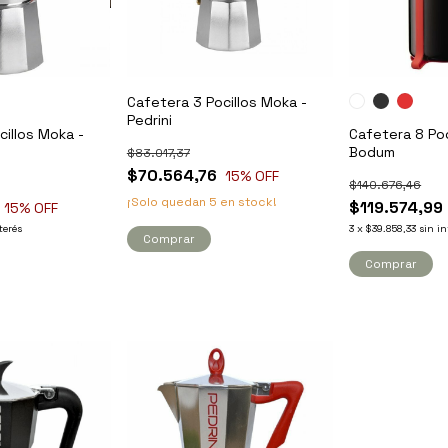
Cafetera 3 Pocillos Moka -
Pedrini
cillos Moka -
Cafetera 8 Poc
Bodum
$83.017,37
$70.564,76
15
% OFF
$140.676,46
¡Solo quedan
5
en stock!
$119.574,99
15
% OFF
terés
3
x
$39.858,33
sin in
Comprar