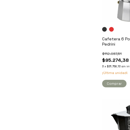
Cafetera 6 Po
Pedrini
$112.087,51
$95.274,38
3
x
$31.758,13
sin in
¡Última unidad!
Comprar