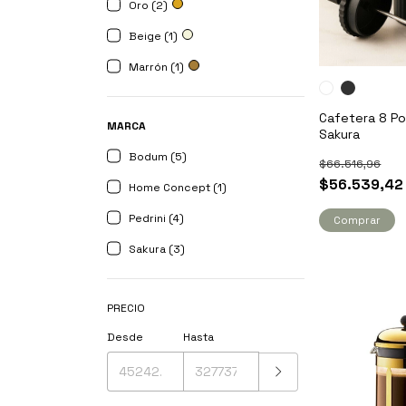
Oro (2)
Beige (1)
Marrón (1)
Cafetera 8 Poc
MARCA
Sakura
Bodum (5)
$66.516,96
$56.539,42
Home Concept (1)
Pedrini (4)
Comprar
Sakura (3)
PRECIO
Desde
Hasta