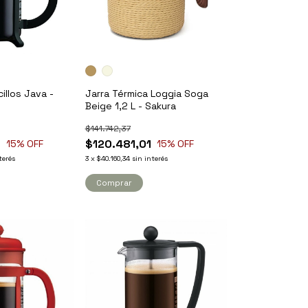
illos Java -
Jarra Térmica Loggia Soga
Beige 1,2 L - Sakura
$141.742,37
8
$120.481,01
15
% OFF
15
% OFF
terés
3
x
$40.160,34
sin interés
Comprar