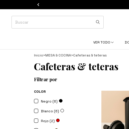
VER TODO
D
Inicio
>
MESA & COCINA
>
Cafeteras & teteras
Cafeteras & teteras
Filtrar por
COLOR
Negro (6)
Blanco (6)
Rojo (2)