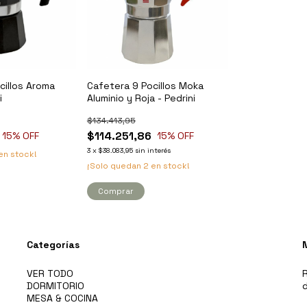
cillos Aroma
Cafetera 9 Pocillos Moka
i
Aluminio y Roja - Pedrini
$134.413,95
$114.251,86
15
% OFF
15
% OFF
3
x
$38.083,95
sin interés
en stock!
¡Solo quedan
2
en stock!
Categorías
VER TODO
R
DORMITORIO
d
MESA & COCINA