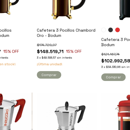
cillos
Cafetera 3 Pocillos Chambord
Bodum
Oro - Bodum
Cafetera 3 Poc
Bodum
$174.729,07
7
$148.519,71
15
% OFF
15
% OFF
$121.167,74
interés
3
x
$49.506,57
sin interés
$102.992,5
en stock!
¡Última unidad!
3
x
$34.330,86
sin in
Comprar
Comprar