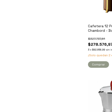
Cafetera 12 Po
Chambord - 
$327.737,61
$278.576,9
3
x
$92.858,99
sin 
¡Solo quedan
2
Comprar