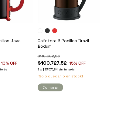
illos Java -
Cafetera 3 Pocillos Brazil -
Bodum
$118.502,96
$100.727,52
15
% OFF
15
% OFF
terés
3
x
$33.575,84
sin interés
¡Solo quedan
5
en stock!
Comprar