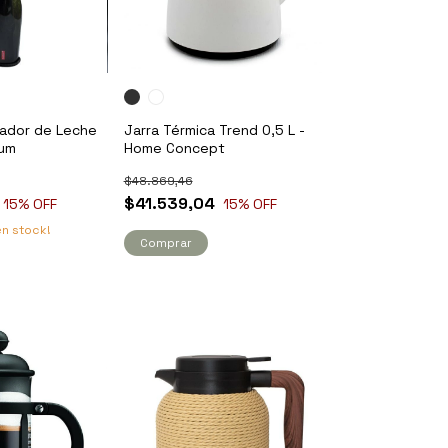
ador de Leche
Jarra Térmica Trend 0,5 L -
dum
Home Concept
$48.869,46
$41.539,04
15
% OFF
15
% OFF
n stock!
Comprar