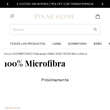
3 CUOTAS SIN INTERES | 15% OFF CON TRANSFERENCIA
TODOS LOS PRODUCTOS
LIVING
DORMITORIO
BAÑO
Inicio
>
DORMITORIO
>
Sábanas
>
KING SIZE
>
100% Microfibra
100% Microfibra
Próximamente