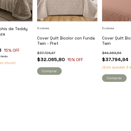
his de Teddy
3 colores
3 colores
aza
Cover Quilt Bicolor con Funda
Cover Quilt Bi
Twin - Pret
Twin
6
15
% OFF
$37.724,47
$44.464,64
nterés
$32.065,80
$37.794,94
15
% OFF
en stock!
¡Solo quedan
3
e
Comprar
Comprar