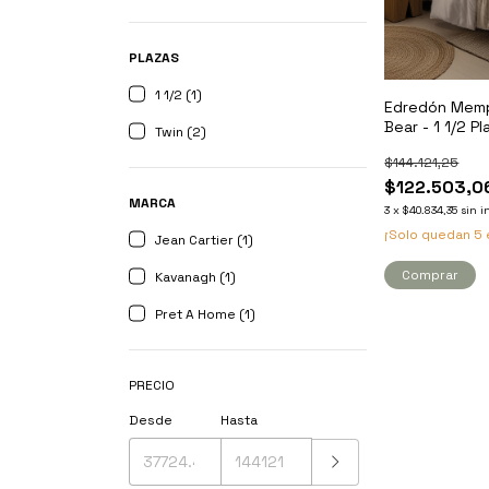
PLAZAS
1 1/2 (1)
Edredón Memp
Bear - 1 1/2 Pl
Twin (2)
$144.121,25
$122.503,0
MARCA
3
x
$40.834,35
sin i
¡Solo quedan
5
Jean Cartier (1)
Comprar
Kavanagh (1)
Pret A Home (1)
PRECIO
Desde
Hasta