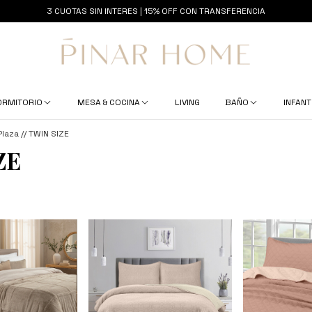
3 CUOTAS SIN INTERES | 15% OFF CON TRANSFERENCIA
ORMITORIO
MESA & COCINA
LIVING
BAÑO
INFANT
 Plaza // TWIN SIZE
ZE