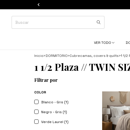
VER TODO
D
Inicio
>
DORMITORIO
>
Cubrecamas, covers & quilts
>
1 1/2
1 1/2 Plaza // TWIN SI
Filtrar por
COLOR
Blanco - Gris (1)
Negro - Gris (1)
Verde Laurel (1)