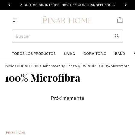
3 CUOTAS SIN INTERES | 15% OFF CON TRANSFERENCIA
TODOS LOS PRODUCTOS
LIVING
DORMITORIO
BAÑO
Inicio
>
DORMITORIO
>
Sábanas
>
1 1/2 Plaza // TWIN SIZE
>
100% Microfibra
100% Microfibra
Próximamente