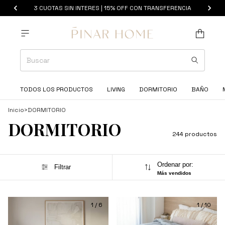
3 CUOTAS SIN INTERES | 15% OFF CON TRANSFERENCIA
TODOS LOS PRODUCTOS
LIVING
DORMITORIO
BAÑO
Inicio
>
DORMITORIO
DORMITORIO
244 productos
Ordenar por:
Filtrar
Más vendidos
1
/
6
1
/
10