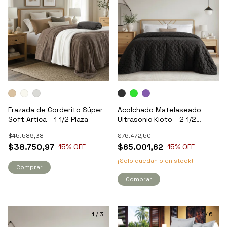
Frazada de Corderito Súper
Acolchado Matelaseado
Soft Artica - 1 1/2 Plaza
Ultrasonic Kioto - 2 1/2
Plazas
$45.589,38
$76.472,50
$38.750,97
$65.001,62
15
% OFF
15
% OFF
¡Solo quedan
5
en stock!
Comprar
Comprar
1
/
3
1
/
6