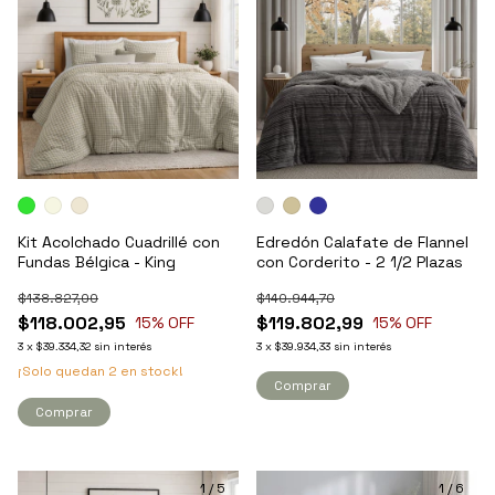
Kit Acolchado Cuadrillé con
Edredón Calafate de Flannel
Fundas Bélgica - King
con Corderito - 2 1/2 Plazas
$138.827,00
$140.944,70
$118.002,95
$119.802,99
15
% OFF
15
% OFF
3
x
$39.334,32
sin interés
3
x
$39.934,33
sin interés
¡Solo quedan
2
en stock!
Comprar
Comprar
1
/
5
1
/
6