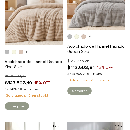
+1
Acolchado de Flannel Rayado
Queen Size
+1
$132.356,25
Acolchado de Flannel Rayado
King Size
$112.502,81
15
% OFF
3
x
$37.500,94
sin interés
$150.003,75
¡Solo quedan
3
en stock!
$127.503,19
15
% OFF
3
x
$42.501,06
sin interés
Comprar
¡Solo quedan
3
en stock!
Comprar
1
/
5
1
/
5