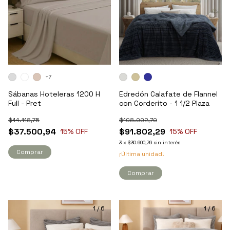
+7
Sábanas Hoteleras 1200 H
Edredón Calafate de Flannel
Full - Pret
con Corderito - 1 1/2 Plaza
$44.118,75
$108.002,70
$37.500,94
$91.802,29
15
% OFF
15
% OFF
3
x
$30.600,76
sin interés
Comprar
¡Última unidad!
Comprar
1
/
6
1
/
6