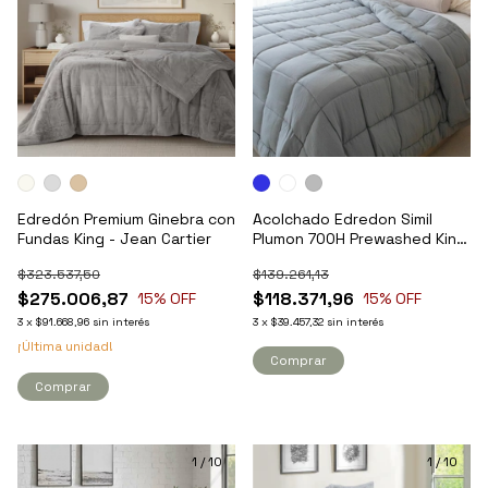
Edredón Premium Ginebra con
Acolchado Edredon Simil
Fundas King - Jean Cartier
Plumon 700H Prewashed King
- Pret
$323.537,50
$139.261,13
$275.006,87
$118.371,96
15
% OFF
15
% OFF
3
x
$91.668,96
sin interés
3
x
$39.457,32
sin interés
¡Última unidad!
Comprar
Comprar
1
/
10
1
/
10