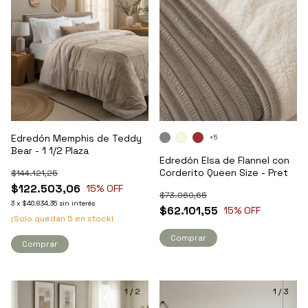
Edredón Memphis de Teddy
+5
Bear - 1 1/2 Plaza
Edredón Elsa de Flannel con
Corderito Queen Size - Pret
$144.121,25
$122.503,06
15
% OFF
$73.060,65
3
x
$40.834,35
sin interés
$62.101,55
15
% OFF
¡Solo quedan
5
en stock!
Comprar
Comprar
1
/
2
1
/
3