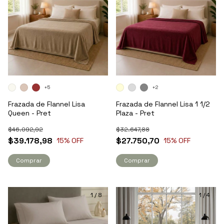
+5
+2
Frazada de Flannel Lisa
Frazada de Flannel Lisa 1 1/2
Queen - Pret
Plaza - Pret
$46.092,92
$32.647,88
$39.178,98
$27.750,70
15
% OFF
15
% OFF
Comprar
Comprar
1
/
8
1
/
4