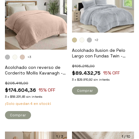
+2
Acolchado Ilusion de Pelo
Largo con Fundas Twin -
+3
Kavanagh
$105.215,00
Acolchado con reverso de
$89.432,75
Corderito Mollis Kavanagh -
15
% OFF
King
3
x
$29.810,92
sin interés
$205.416,90
$174.604,36
15
% OFF
Comprar
3
x
$58.201,45
sin interés
¡Solo quedan
4
en stock!
Comprar
1
/
3
1
/
10