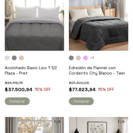
+3
Acolchado Basic Liso 1 1/2
Edredón de Flannel con
Plaza - Pret
Corderito City Blanco - Twin
$44.118,75
$91.322,28
$37.500,94
$77.623,94
15
% OFF
15
% OFF
Comprar
Comprar
1
/
4
1
/
6