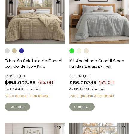
Edredón Calafate de Flannel
Kit Acolchado Cuadrillé con
con Corderito - King
Fundas Bélgica - Twin
$181.181,00
$101.179,00
$154.003,85
$86.002,15
15
% OFF
15
% OFF
3
x
$51.334,62
sin interés
3
x
$28.667,38
sin interés
¡Solo quedan
2
en stock!
¡Solo quedan
3
en stock!
Comprar
Comprar
1
/
5
1
/
4