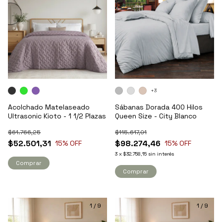
+3
Acolchado Matelaseado
Sábanas Dorada 400 Hilos
Ultrasonic Kioto - 1 1/2 Plazas
Queen Size - City Blanco
$61.766,25
$115.617,01
$52.501,31
$98.274,46
15
% OFF
15
% OFF
3
x
$32.758,15
sin interés
Comprar
Comprar
1
/
9
1
/
9