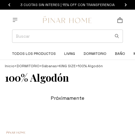
3 CUOTAS SIN INTERES | 15% OFF CON TRANSFERENCIA
TODOS LOS PRODUCTOS
LIVING
DORMITORIO
BAÑO
Inicio
>
DORMITORIO
>
Sábanas
>
KING SIZE
>
100% Algodón
100% Algodón
Próximamente