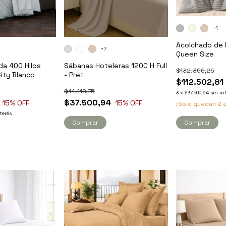
+1
Acolchado de 
+7
Queen Size
da 400 Hilos
Sábanas Hoteleras 1200 H Full
$132.356,25
City Blanco
- Pret
$112.502,81
$44.118,75
3
x
$37.500,94
sin in
$37.500,94
15
% OFF
15
% OFF
¡Solo quedan
2
e
terés
Comprar
Comprar