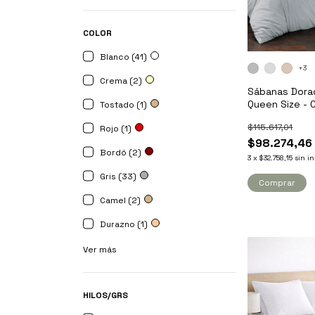
COLOR
Blanco (41)
+3
Crema (2)
Sábanas Dora
Queen Size - 
Tostado (1)
$115.617,01
Rojo (1)
$98.274,46
Bordó (2)
3
x
$32.758,15
sin in
Gris (33)
Comprar
Camel (2)
Durazno (1)
Ver más
HILOS/GRS