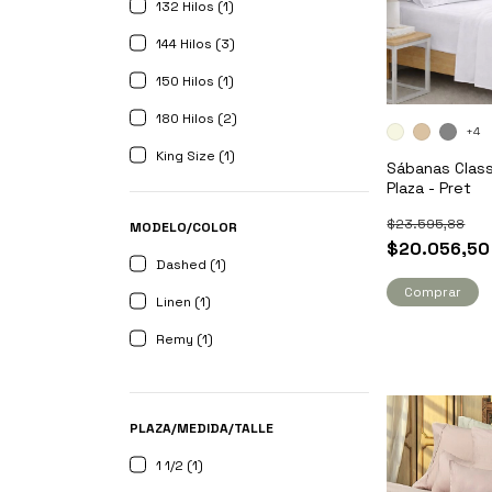
132 Hilos (1)
144 Hilos (3)
150 Hilos (1)
180 Hilos (2)
+4
King Size (1)
Sábanas Classi
Plaza - Pret
$23.595,88
MODELO/COLOR
$20.056,50
Dashed (1)
Comprar
Linen (1)
Remy (1)
PLAZA/MEDIDA/TALLE
1 1/2 (1)