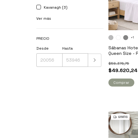
Kavanagh (3)
Ver más
+1
PRECIO
Sábanas Hote
Desde
Hasta
Queen Size - 
$58.376,75
$49.620,24
Comprar
GRATIS