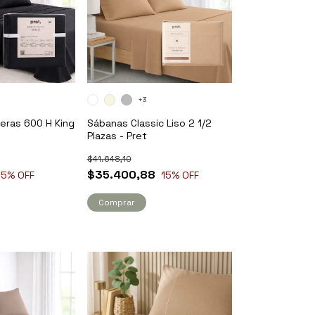
+3
eras 600 H King
Sábanas Classic Liso 2 1/2
Plazas - Pret
$41.648,10
$35.400,88
15
% OFF
15
% OFF
Comprar