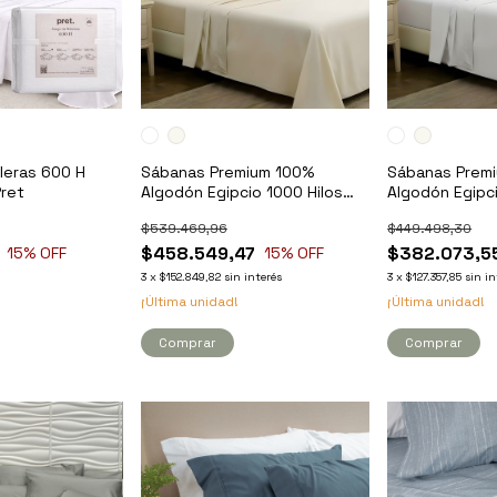
leras 600 H
Sábanas Premium 100%
Sábanas Prem
Pret
Algodón Egipcio 1000 Hilos
Algodón Egipci
King - Kavanagh
Queen - Kava
$539.469,96
$449.498,30
$458.549,47
$382.073,5
15
% OFF
15
% OFF
3
x
$152.849,82
sin interés
3
x
$127.357,85
sin in
¡Última unidad!
¡Última unidad!
Comprar
Comprar