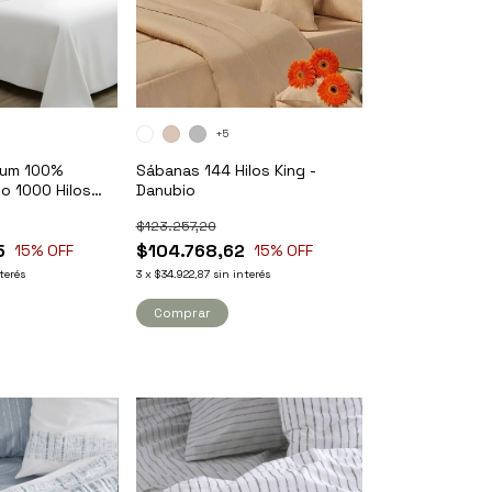
+5
ium 100%
Sábanas 144 Hilos King -
o 1000 Hilos
Danubio
nagh
$123.257,20
5
$104.768,62
15
% OFF
15
% OFF
terés
3
x
$34.922,87
sin interés
Comprar