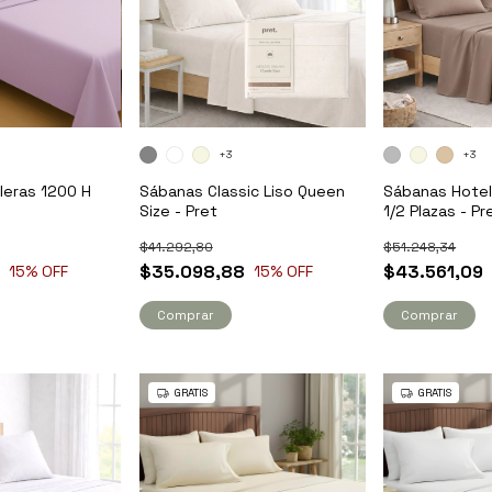
+3
+3
leras 1200 H
Sábanas Classic Liso Queen
Sábanas Hotel
Size - Pret
1/2 Plazas - Pr
$41.292,80
$51.248,34
8
$35.098,88
$43.561,09
15
% OFF
15
% OFF
Comprar
Comprar
GRATIS
GRATIS