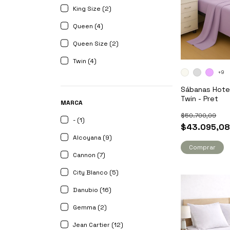
King Size (2)
Queen (4)
Queen Size (2)
Twin (4)
+9
Sábanas Hote
Twin - Pret
MARCA
$50.700,09
- (1)
$43.095,0
Alcoyana (9)
Comprar
Cannon (7)
City Blanco (5)
Danubio (16)
Gemma (2)
Jean Cartier (12)