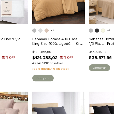
+2
+3
c Liso 1 1/2
Sábanas Dorada 400 Hilos
Sábanas Hotel
King Size 100% algodón - City
1/2 Plaza - Pre
Blanco
$142.456,50
$45.385,84
$121.088,02
$38.577,96
15
% OFF
15
% OFF
3
x
$40.362,67
sin interés
Comprar
¡Solo quedan
5
en stock!
Comprar