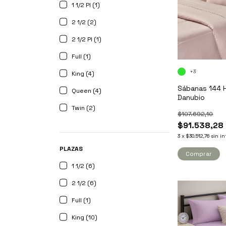
1 1/2 Pl (1)
2 1/2 (2)
2 1/2 Pl (1)
Full (1)
+3
King (4)
Sábanas 144 H
Queen (4)
Danubio
Twin (2)
$107.692,10
$91.538,28
3
x
$30.512,76
sin in
PLAZAS
Comprar
1 1/2 (6)
2 1/2 (6)
Full (1)
King (10)