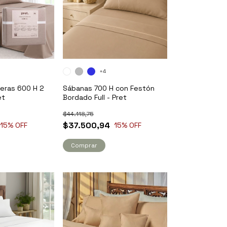
+4
eras 600 H 2
Sábanas 700 H con Festón
et
Bordado Full - Pret
$44.118,75
$37.500,94
15
% OFF
15
% OFF
Comprar