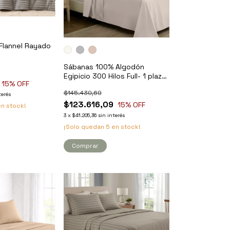
Flannel Rayado
Sábanas 100% Algodón
Egipicio 300 Hilos Full- 1 plaza
15
% OFF
1/2 - Kavanagh
$145.430,69
terés
$123.616,09
15
% OFF
n stock!
3
x
$41.205,36
sin interés
¡Solo quedan
5
en stock!
Comprar