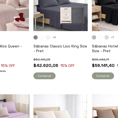
+3
+1
ilos Queen -
Sábanas Classic Liso King Size
Sábanas Hotel
- Pret
Size - Pret
$50.141,25
$66.048,71
$42.620,06
$56.141,40
15
% OFF
15
% OFF
terés
Comprar
Comprar