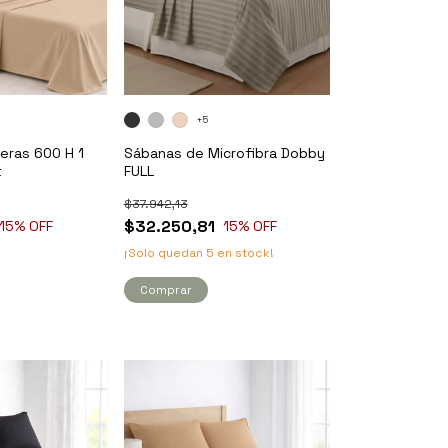
+5
eras 600 H 1
Sábanas de Microfibra Dobby
t
FULL
$37.942,13
$32.250,81
15
% OFF
15
% OFF
¡Solo quedan
5
en stock!
Comprar