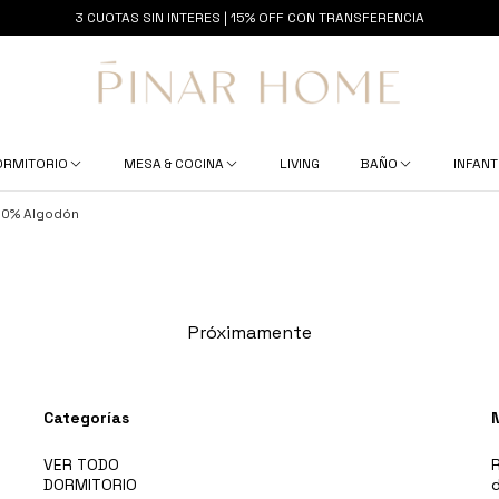
3 CUOTAS SIN INTERES | 15% OFF CON TRANSFERENCIA
ORMITORIO
MESA & COCINA
LIVING
BAÑO
INFANT
00% Algodón
Próximamente
Categorías
VER TODO
R
DORMITORIO
d