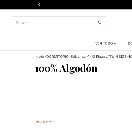
VER TODO
D
Inicio
>
DORMITORIO
>
Sábanas
>
1 1/2 Plaza // TWIN SIZE
>
1
100% Algodón